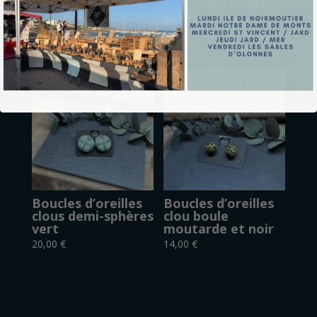
clou carré marron
clou carré violet
crème
12,00
€
12,00
€
Boucles d’oreilles
Boucles d’oreilles
clous demi-sphères
clou boule
vert
moutarde et noir
20,00
€
14,00
€