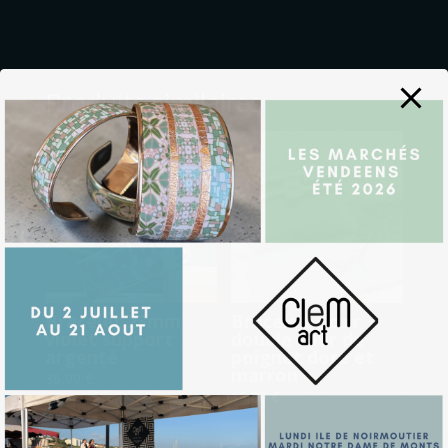
Produits similaires
Bracelet 23mm
Bracelet 1 cuir
violet support
double tour de
argenté
poignet doré et
marron
36,00
€
16,00
€