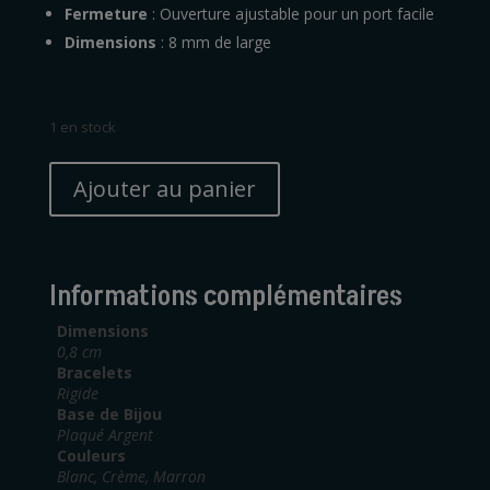
Fermeture
: Ouverture ajustable pour un port facile
Dimensions
: 8 mm de large
1 en stock
quantité
A
de
Ajouter au panier
l
Bracelet
t
8
e
mm
r
crème
Informations complémentaires
n
support
a
argenté
Dimensions
t
0,8 cm
Bracelets
i
Rigide
v
Base de Bijou
e
Plaqué Argent
:
Couleurs
Blanc, Crème, Marron