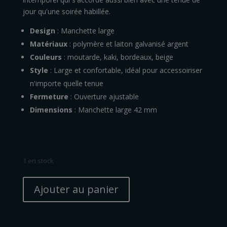
jour qu'une soirée habillée.
Design
: Manchette large
Matériaux
: polymère et laiton galvanisé argent
Couleurs
: moutarde, kaki, bordeaux, beige
Style
: Large et confortable, idéal pour accessoiriser
n'importe quelle tenue
Fermeture
: Ouverture ajustable
Dimensions
: Manchette large 42 mm
1 en stock
quantité
A
de
Ajouter au panier
l
Bracelet
t
manchette
e
teintes