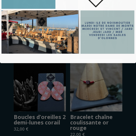
Boucles d’oreilles
Médaillon losange
grosse goutte
jaune sur chaîne
blanc et doré
argentée
35,00
€
26,00
€
Boucles d’oreilles 2
Bracelet chaîne
demi-lunes corail
coulissante or
rouge
32,00
€
22,00
€